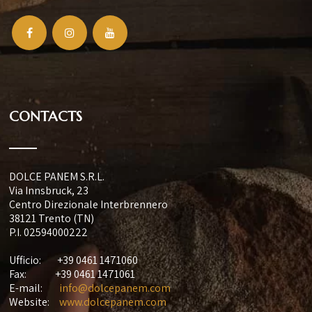
CONTACTS
DOLCE PANEM S.R.L.
Via Innsbruck, 23
Centro Direzionale Interbrennero
38121 Trento (TN)
P.I. 02594000222
Ufficio:
+39 0461 1471060
Fax:
+39 0461 1471061
E-mail:
info@dolcepanem.com
Website:
www.dolcepanem.com